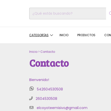
CATEGORÍAS
INICIO
PRODUCTOS
CON
Inicio
>
Contacto
Contacto
Bienvenido!
542604530508
2604530508
elcoyoteemisivo@gmail.com