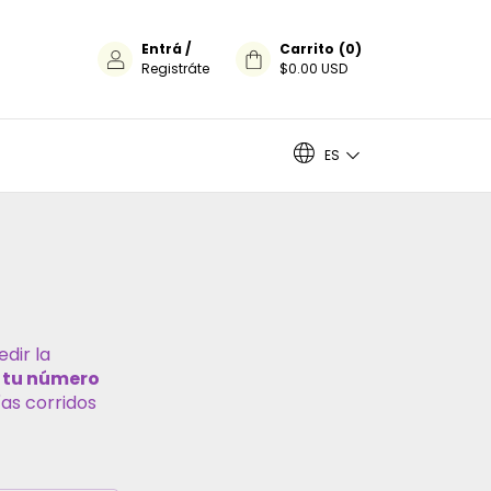
Entrá
/
Carrito
(
0
)
Registráte
$0.00 USD
ES
dir la
 tu número
as corridos