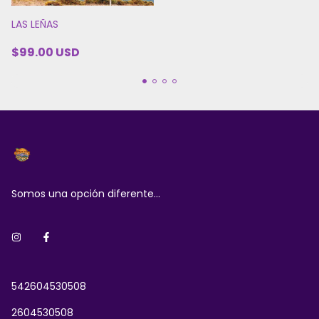
LAS LEÑAS
$99.00 USD
Somos una opción diferente...
542604530508
2604530508