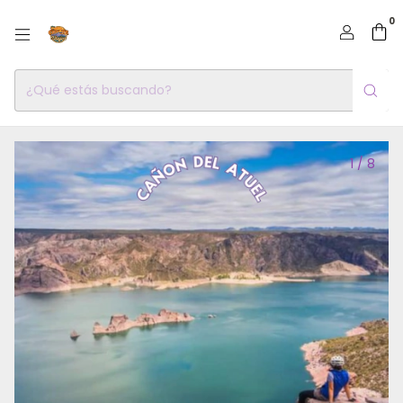
0
1
/
8