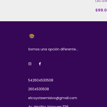
LAS LE
$99.0
Somos una opción diferente...
542604530508
2604530508
elcoyoteemisivo@gmail.com
Av. Hipólito Yrigoyen 1136