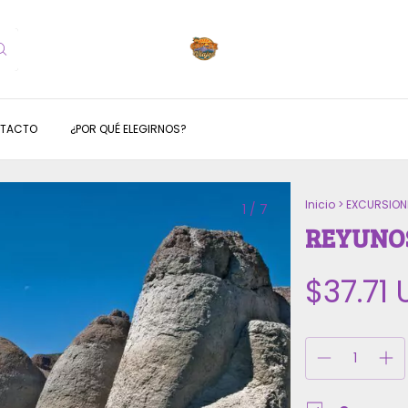
TACTO
¿POR QUÉ ELEGIRNOS?
Inicio
>
EXCURSION
1
/
7
REYUNOS
$37.71